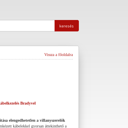
Vissza a főoldalra
kábelkezelés Bradyvel
tása elengedhetetlen a villanyszerelők
ímkézett kábelekkel gyorsan áttekinthető a