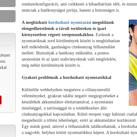
rendszerkonfiguráció, ami csökkenti a hibaelhárítási időt, és mini
nemcsak a hatékonyságot javítja, hanem a biztonságot is.
A megbízható
hordozható nyomtatási
megoldások
elengedhetetlenek a távoli területeken és ipari
környezetben végzett terepmunkákhoz.
Ezeknek a
nyomtatóknak zord körülmények között is megbízhatóan
kell működniük, gazdaságos címkeanyag felhasználást
mellett. Biztosítják a hatékony működést, a pontos
étszer
azonosítást és az ipari szabványoknak való megfelelést,
znos
még nehéz körülmények között is.
kkal
Gyakori problémák a hordozható nyomtatókkal
Különféle webhelyeken megnézve a villanyszerelői
véleményeket, gyakran találni negatív megjegyzéseket a
készülékek akkumulátor-élettartamával, a nyomtatási
minőséggel, a tartóssággal és a rendelkezésre álló
címkeanyagokkal kapcsolatban. Külső terepen vagy hálózati csatla
megnehezíti a töltési lehetőséget, ezért az akkumulátor korlátozott
Egy másik gond, amivel a felhasználók találkozhatnak, a hordozha
a nagyobb, helyhez kötött nyomtatókhoz képest. A hordozható n