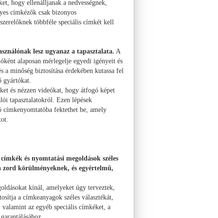
et, hogy ellenálljanak a nedvességnek,
gyes címkézők csak bizonyos
zerelőknek többféle speciális címkét kell
asználónak lesz ugyanaz a tapasztalata.
A
óként alaposan mérlegelje egyedi igényeit és
 a minőség biztosítása érdekében kutassa fel
ő gyártókat.
őket és nézzen videókat, hogy átfogó képet
álói tapasztalatokról. Ezen lépések
tó címkenyomtatóba fektethet be, amely
ot.
 címkék és nyomtatási megoldások széles
 a zord körülményeknek, és egyértelmű,
goldásokat kínál, amelyeket úgy terveztek,
osítja a címkeanyagok széles választékát,
 valamint az egyéb speciális címkéket, a
 garantálásához.