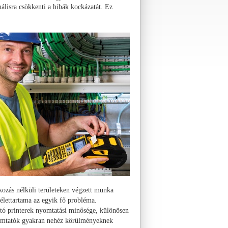
málisra csökkenti a hibák kockázatát. Ez
kozás nélküli területeken végzett munka
 élettartama az egyik fő probléma.
tó printerek nyomtatási minősége, különösen
yomtatók gyakran nehéz körülményeknek