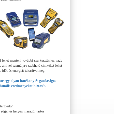
l lehet menteni további szerkesztéshez vagy
oz, amivel személyre szabható címkéket lehet
, időt és energiát takarítva meg.
r egy olyan hatékony és gazdaságos
zionális eredményeket biztosít.
tartozik?
 rögzítés helyén maradó, tartós