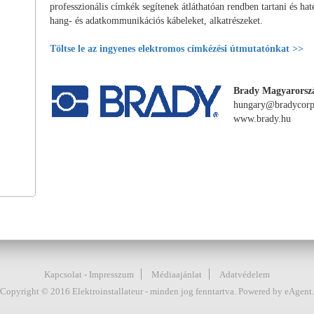
professzionális címkék segítenek átláthatóan rendben tartani és ha
hang- és adatkommunikációs kábeleket, alkatrészeket.
Töltse le az ingyenes elektromos címkézési útmutatónkat >>
Brady Magyarorsz
hungary@bradycorp
www.brady.hu
Kapcsolat - Impresszum
Médiaajánlat
Adatvédelem
Copyright © 2016 Elektroinstallateur - minden jog fenntartva. Powered by eAgent.