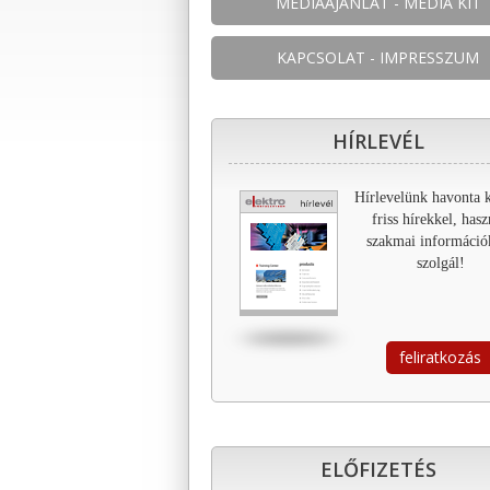
MÉDIAAJÁNLAT - MEDIA KIT
KAPCSOLAT - IMPRESSZUM
HÍRLEVÉL
Hírlevelünk havonta k
friss hírekkel, has
szakmai információ
szolgál!
feliratkozás
ELŐFIZETÉS