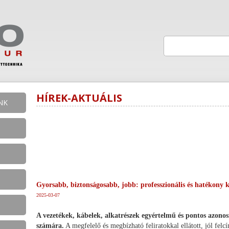
HÍREK-AKTUÁLIS
NK
Gyorsabb, biztonságosabb, jobb: professzionális és hatékony 
2025-03-07
A vezetékek, kábelek, alkatrészek egyértelmű és pontos azonosí
számára.
A megfelelő és megbízható feliratokkal ellátott, jól felc