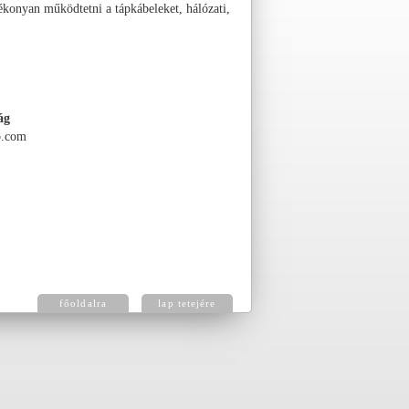
tékonyan működtetni a tápkábeleket, hálózati,
ág
.com
főoldalra
lap tetejére