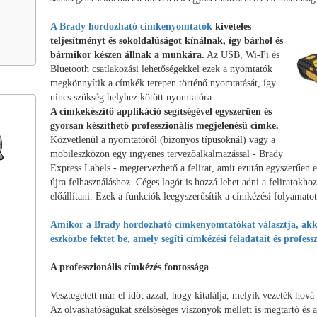
A Brady hordozható címkenyomtatók
kivételes
teljesítményt és sokoldalúságot kínálnak, így bárhol és
bármikor készen állnak a munkára.
Az USB, Wi-Fi és
Bluetooth csatlakozási lehetőségekkel ezek a nyomtatók
megkönnyítik a címkék terepen történő nyomtatását, így
nincs szükség helyhez kötött nyomtatóra.
A címkekészítő applikáció segítségével egyszerűen és
gyorsan készíthető professzionális megjelenésű címke.
Közvetlenül a nyomtatóról (bizonyos típusoknál) vagy a
mobileszközön egy ingyenes tervezőalkalmazással - Brady
Express Labels - megtervezhető a felirat, amit ezután egyszerűen e
újra felhasználáshoz. Céges logót is hozzá lehet adni a feliratokh
előállítani. Ezek a funkciók leegyszerűsítik a címkézési folyamatot
Amikor a Brady hordozható címkenyomtatókat választja, akko
eszközbe fektet be, amely segíti címkézési feladatait és profess
A professzionális címkézés fontossága
Vesztegetett már el időt azzal, hogy kitalálja, melyik vezeték hová 
Az olvashatóságukat szélsőséges viszonyok mellett is megtartó és a