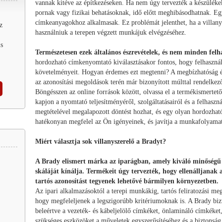
vannak kitéve az építkezéseken. Ha nem úgy tervezték a készülékek
pornak vagy fizikai behatásoknak, idő előtt meghibásodhatnak. E
címkeanyagokhoz alkalmasak. Ez problémát jelenthet, ha a villanys
z
használniuk a terepen végzett munkájuk elvégzéséhez.
is
Természetesen ezek általános észrevételek, és nem minden felh
hordozható címkenyomtató kiválasztásakor fontos, hogy felhasznál
követelményeit. Hogyan érdemes ezt megtenni? A megbízhatóság és
az azonosítási megoldások terén már bizonyított múlttal rendelkez
Böngésszen az online források között, olvassa el a termékismertet
kapjon a nyomtató teljesítményéről, szolgáltatásairól és a felhaszn
megtételével megalapozott döntést hozhat, és egy olyan hordozha
hatékonyan megfelel az Ön igényeinek, és javítja a munkafolyamat
Miért választja sok villanyszerelő a Bradyt?
A Brady elismert márka az iparágban, amely kiváló minőségű
skáláját kínálja. Termékeit úgy tervezték, hogy ellenálljanak
tartós azonosítást tegyenek lehetővé bármilyen környezetben.
Az ipari alkalmazásoktól a terepi munkákig, tartós feliratozási me
hogy megfeleljenek a legszigorúbb kritériumoknak is. A Brady bizt
beleértve a vezeték- és kábeljelölő címkéket, önlamináló címkéket,
szükséges eszközöket a műveletek egyszerűsítéséhez és a biztonság