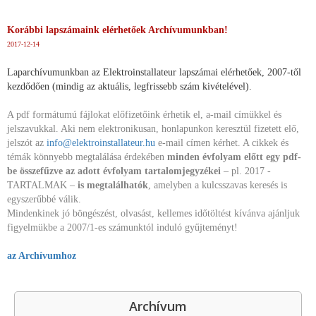
Korábbi lapszámaink elérhetőek Archívumunkban!
2017-12-14
Laparchívumunkban az Elektroinstallateur lapszámai elérhetőek, 2007-től
kezdődően (mindig az aktuális, legfrissebb szám kivételével).
A pdf formátumú fájlokat előfizetőink érhetik el, a-mail címükkel és
jelszavukkal. Aki nem elektronikusan, honlapunkon keresztül fizetett elő,
jelszót az
info@elektroinstallateur.hu
e-mail címen kérhet. A cikkek és
témák könnyebb megtalálása érdekében
minden évfolyam előtt egy pdf-
be összefűzve az adott évfolyam tartalomjegyzékei
– pl. 2017 -
TARTALMAK –
is megtalálhatók
, amelyben a kulcsszavas keresés is
egyszerűbbé válik.
Mindenkinek jó böngészést, olvasást, kellemes időtöltést kívánva ajánljuk
figyelmükbe a 2007/1-es számunktól induló gyűjteményt!
az Archívumhoz
Archívum