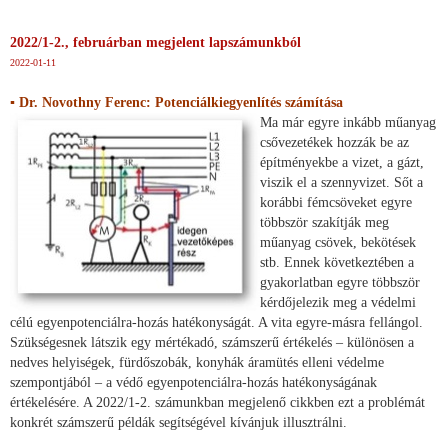
2022/1-2., februárban megjelent lapszámunkból
2022-01-11
▪ Dr. Novothny Ferenc: Potenciálkiegyenlítés számítása
Ma már egyre inkább műanyag
csővezetékek hozzák be az
építményekbe a vizet, a gázt,
viszik el a szennyvizet. Sőt a
korábbi fémcsöveket egyre
többször szakítják meg
műanyag csövek, bekötések
stb. Ennek következtében a
gyakorlatban egyre többször
kérdőjelezik meg a védelmi
célú egyenpotenciálra-hozás hatékonyságát. A vita egyre-másra fellángol.
Szükségesnek látszik egy mértékadó, számszerű értékelés – különösen a
nedves helyiségek, fürdőszobák, konyhák áramütés elleni védelme
szempontjából – a védő egyenpotenciálra-hozás hatékonyságának
értékelésére. A 2022/1-2. számunkban megjelenő cikkben ezt a problémát
konkrét számszerű példák segítségével kívánjuk illusztrálni.