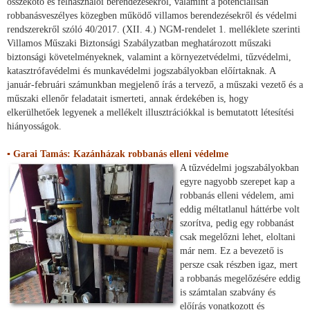
összekötő és felhasználói berendezésekről, valamint a potenciálisan
robbanásveszélyes közegben működő villamos berendezésekről és védelmi
rendszerekről szóló 40/2017. (XII. 4.) NGM-rendelet 1. melléklete szerinti
Villamos Műszaki Biztonsági Szabályzatban meghatározott műszaki
biztonsági követelményeknek, valamint a környezetvédelmi, tűzvédelmi,
katasztrófavédelmi és munkavédelmi jogszabályokban előírtaknak. A
január-februári számunkban megjelenő írás a tervező, a műszaki vezető és a
műszaki ellenőr feladatait ismerteti, annak érdekében is, hogy
elkerülhetőek legyenek a mellékelt illusztrációkkal is bemutatott létesítési
hiányosságok.
▪ Garai Tamás: Kazánházak robbanás elleni védelme
A tűzvédelmi jogszabályokban
egyre nagyobb szerepet kap a
robbanás elleni védelem, ami
eddig méltatlanul háttérbe volt
szorítva, pedig egy robbanást
csak megelőzni lehet, eloltani
már nem. Ez a bevezető is
persze csak részben igaz, mert
a robbanás megelőzésére eddig
is számtalan szabvány és
előírás vonatkozott és