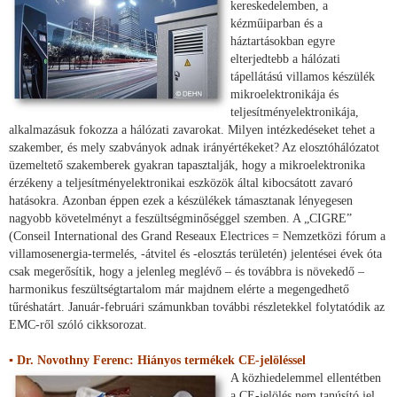
kereskedelemben, a
kézműiparban és a
háztartásokban egyre
elterjedtebb a hálózati
tápellátású villamos készülék
mikroelektronikája és
teljesítményelektronikája,
alkalmazásuk fokozza a hálózati zavarokat. Milyen intézkedéseket tehet a
szakember, és mely szabványok adnak irányértékeket? Az elosztóhálózatot
üzemeltető szakemberek gyakran tapasztalják, hogy a mikroelektronika
érzékeny a teljesítményelektronikai eszközök által kibocsátott zavaró
hatásokra. Azonban éppen ezek a készülékek támasztanak lényegesen
nagyobb követelményt a feszültségminőséggel szemben. A „CIGRE”
(Conseil International des Grand Reseaux Electrices = Nemzetközi fórum a
villamosenergia-termelés, -átvitel és -elosztás területén) jelentései évek óta
csak megerősítik, hogy a jelenleg meglévő – és továbbra is növekedő –
harmonikus feszültségtartalom már majdnem elérte a megengedhető
tűréshatárt. Január-februári számunkban további részletekkel folytatódik az
EMC-ről szóló cikksorozat.
▪ Dr. Novothny Ferenc: Hiányos termékek CE-jelöléssel
A közhiedelemmel ellentétben
a CE-jelölés nem tanúsító jel,