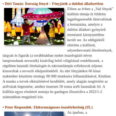
▪ Déri Tamás: Írország fényei – Fényjáték a dublini állatkertben
Ebben az évben a „Vad fények”
kiállítás témája öt földrész
legjellegzetesebb látnivalóinak
a bemutatása, amelyre a
dublini állatkert gyönyörű
természeti környezetében
került sor. Az eddigiektől
eltérően a kiállított,
selyembevonatú létesítmények,
tárgyak és figurák (a továbbiakban ezeket összefoglaló néven
lampionoknak nevezzük) kizárólag belső világítással rendelkeznek, a
régebben használt fémhalogén és nátriumlámpás reflektorok teljesen
kiszorultak a tervezői elképzelésekből. Az idei fényjátékot 60 kínai
szakember készítette mintegy 80 000 munkaóra felhasználásával, Kínában.
A munka a tervek elkészítésével kezdődött, amely alapján megtörtént az
acélvázak hegesztése, amihez összesen 50 tonna acélt használtak fel. A
kiállítás egyes részleteit mutatja be gazdagon illusztrálva a 2022/1-2.
számunkban megjelenő írás.
▪ Peter Respondek: Elektromágneses összeférhetőség (IX.)
Az iparban, a