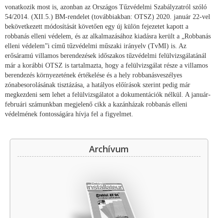
vonatkozik most is, azonban az Országos Tűzvédelmi Szabályzatról szóló
54/2014. (XII.5.) BM-rendelet (továbbiakban: OTSZ) 2020. január 22-vel
bekövetkezett módosítását követően egy új külön fejezetet kapott a
robbanás elleni védelem, és az alkalmazásához kiadásra került a „Robbanás
elleni védelem”i című tűzvédelmi műszaki irányelv (TvMI) is. Az
erősáramú villamos berendezések időszakos tűzvédelmi felülvizsgálatánál
már a korábbi OTSZ is tartalmazta, hogy a felülvizsgálat része a villamos
berendezés környezetének értékelése és a hely robbanásveszélyes
zónabesorolásának tisztázása, a hatályos előírások szerint pedig már
megkezdeni sem lehet a felülvizsgálatot a dokumentációk nélkül. A január-
februári számunkban megjelenő cikk a kazánházak robbanás elleni
védelmének fontosságára hívja fel a figyelmet.
Archívum