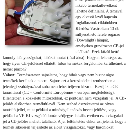
inkább termékútlevélként
lehetne definiálni. A témával
egy olvasói levél kapcsán
foglalkozunk cikkünkben.
Kérdés:
Vásároltam 13 db
süllyeszthető lefelé sugárzó
(Downlight) lámpát,
amelyeken gravírozott CE-jel
található. Ezek közül kettő
komoly hiányosságokat, hibákat mutat (lásd ábra). Hogyan lehetséges az,
hogy ilyen CE-jelöléssel ellátott, hibás termékek forgalomba kerülhetnek a
német piacon?
Válasz:
Természetesen sajnálatos, hogy hibás vagy nem biztonságos
termékek kerülnek a piacra. Sajnos ezt a kereskedelmi rendszerben a
jelenlegi szabályozással soha nem lehet teljesen kizárni. Kezdjük a CE-
tanúsítással (CE – Conformité Européenne = európai megfelelőség).
Ellentétben a közkeletű mítoszokkal, ez pontosan nem vizsgálati jel. A CE-
jelölés elsősorban termékútlevél. Nem szabad összekeverni az olyan
tanúsító jellel, mint például a minőségellenőrzés bevett jelölése, vagy
például a VEIKI vizsgálóállomás védjegye. Ideális esetben ez a vizsgálati
jel a CE-jelölés mellett található. A jel feltüntetése ekkor azt jelenti, hogy a
termék sikeresen teljesítette az előírt vizsgálatokat, vagy hasonlókat,