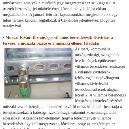
mindazokat, amelyek a minősítő jegy megszerzéséhez szükségesek. A
tesztelt biztonsági jel odaítélésének követelményei előírásokban
megtalálhatóak. A januári-februári lapszámunkban megjelenő cikk egy
hibás termék kapcsán foglalkozik a CE-jelölés jelentésével, mögöttes
tartalmával.
▪ Murvai István: Biztonságos villamos berendezések létesítése, a
tervező, a műszaki vezető és a műszaki ellenőr feladatai
Az ipari, kommunális,
mezőgazdasági, szolgáltató
létesítmények épületeinek
villamos berendezés rendszerét
a villamos kivitelezők
felülvizsgált és jóváhagyott
villamos kivitelezési
tervdokumentációk alapján
létesítik. A villamos berendezés
létesítést a kivitelező részéről
műszaki vezető irányítja, a beruházó részéről műszaki ellenőr betartatja a
tervutasításokat, a hatósági, szakhatósági, valamint közműszolgáltatói
előírásokat. Általános követelmény, hogy a létesítmények villamos
berendezését úgy kell megtervezni, létesíteni, hogy az megfeleljen
az