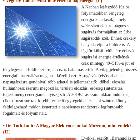
▪ Véghely Tamás: Most már értem a napenergiát (I.)
A Napban lejátszódó fúziós
folyamatokban rengeteg
energia keletkezik, amely
szélessávú elektromágneses
sugárzás formájában az űrbe
sugárzódik szét. Ennek csekély
hányada eljut a Földre is. A
légkör külső felületére érkező
sugárzási energia értékének
csak mintegy 49–51%-a jut el
ténylegesen a földfelszínre, ám ez is hatalmas érték. A világ jelenlegi összes
energiafelhasználása meg sem közelíti ezt. A sugárzás (elsősorban a
napsugárzásra gondolva) több adattal is jellemezhető: időbeli eloszlás,
hullámhossz szerinti megoszlás, területi eloszlás, erősség (intenzitás,
teljesítmény) energiamennyiség stb. A 2019/3-as számunkban induló, új
cikksorozat sorozat kisebb, érthető egységekben és napi szinten könnyen
feldolgozható módon ismerteti a napelemes rendszerek legfontosabb
fogalmait és folyamatait.
▪ Dr. Tóth Judit: A Magyar Elektrotechnikai Múzeum, mint emlék?
(II.)
Évekkel ezelőtt „Barangolás az