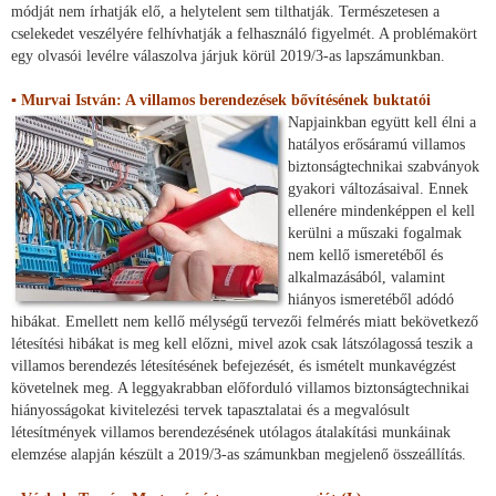
módját nem írhatják elő, a helytelent sem tilthatják. Természetesen a
cselekedet veszélyére felhívhatják a felhasználó figyelmét. A problémakört
egy olvasói levélre válaszolva járjuk körül 2019/3-as lapszámunkban.
▪ Murvai István: A villamos berendezések bővítésének buktatói
Napjainkban együtt kell élni a
hatályos erősáramú villamos
biztonságtechnikai szabványok
gyakori változásaival. Ennek
ellenére mindenképpen el kell
kerülni a műszaki fogalmak
nem kellő ismeretéből és
alkalmazásából, valamint
hiányos ismeretéből adódó
hibákat. Emellett nem kellő mélységű tervezői felmérés miatt bekövetkező
létesítési hibákat is meg kell előzni, mivel azok csak látszólagossá teszik a
villamos berendezés létesítésének befejezését, és ismételt munkavégzést
követelnek meg. A leggyakrabban előforduló villamos biztonságtechnikai
hiányosságokat kivitelezési tervek tapasztalatai és a megvalósult
létesítmények villamos berendezésének utólagos átalakítási munkáinak
elemzése alapján készült a 2019/3-as számunkban megjelenő összeállítás.