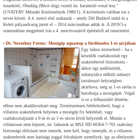
összekötő, Óbudáig (Bécsi útig) vezető ún. harántoló vonal lesz.”
(UVATERV Műszaki Közlemények 1980/1). A kivitelezés valóban ezt a
tervet követi. A 4. metró első szakaszát – amely Dél Budáról indul és a
Keleti pályaudvarig jutott el – 2014 márciusában adták át. A 2019/3-a
számunkban megjelenő írás a 4. metróvonalról építéséről ad ismertetést.
▪ Dr. Novothny Ferenc: Mosógép aquastop a fürdőszoba 1-es sávjában
Egy laikus üzemeltető – ha a
készülék csatlakozását egy
szakemberrel biztosította –
akkor egy padlószintű,
zuhanytálca nélküli zuhanyt
tartalmazó helyiségben
akárhova, még az 1-es sávba is
betolhatja a mosógépét. Végül
is ez a felhasználó döntése,
ebben nem akadályozható meg. Természetesen feltételezhető, hogy a
villamos szakemberek helyesen a mosógép fix bekötését, vagy
csatlakozóaljzatát a 0-ás és az 1-es sávon kívül helyezték el. Miután a
villamosan nem képzett, ún. laikusok az MSZ HD 60364-7-701 szabvány
biztonsági előírásait nem ismerik, nem kell, hogy ismerjék, és a villamos
szakemberek nem hatósági joggal felruházott személyek, így az elhelyezés