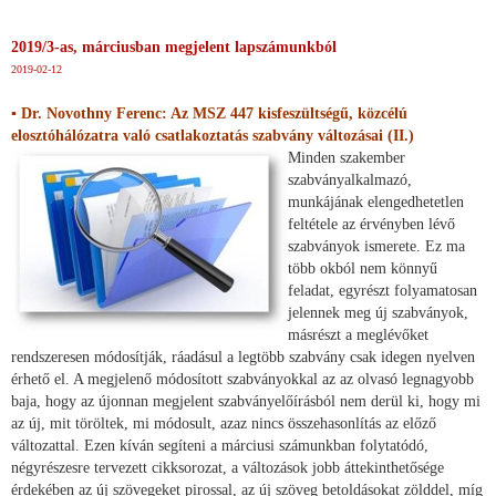
2019/3-as, márciusban megjelent lapszámunkból
2019-02-12
▪ Dr. Novothny Ferenc: Az MSZ 447 kisfeszültségű, közcélú
elosztóhálózatra való csatlakoztatás szabvány változásai (II.)
Minden szakember
szabványalkalmazó,
munkájának elengedhetetlen
feltétele az érvényben lévő
szabványok ismerete. Ez ma
több okból nem könnyű
feladat, egyrészt folyamatosan
jelennek meg új szabványok,
másrészt a meglévőket
rendszeresen módosítják, ráadásul a legtöbb szabvány csak idegen nyelven
érhető el. A megjelenő módosított szabványokkal az az olvasó legnagyobb
baja, hogy az újonnan megjelent szabványelőírásból nem derül ki, hogy mi
az új, mit töröltek, mi módosult, azaz nincs összehasonlítás az előző
változattal. Ezen kíván segíteni a márciusi számunkban folytatódó,
négyrészesre tervezett cikksorozat, a változások jobb áttekinthetősége
érdekében az új szövegeket pirossal, az új szöveg betoldásokat zölddel, míg