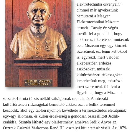
elektrotechnika ösvényein”
címmel már igyekeztünk
bemutatni a Magyar
Elektrotechnikai Múzeum
termeit. Tavaly év végén
merült fel a gondolat, hogy
cikksorozat keretében mutassuk
be a Múzeum egy-egy kincsét.
Szeretnénk ezt tenni két okból
is: egyrészt, mert valóban
elképesztően érdekes
eszközöket, műszaki
kultúrtörténeti ritkaságokat
ismerhetünk meg, másrészt
mert szeretnénk felhívni a
figyelmet, hogy a Múzeum
sorsa 2015. óta túlzás nélkül válságosnak mondható. A műszaki
kultúrtörténeti ritkaságokat bemutató cikksorozat a Jedlik teremmel
kezdődik, ahol egy tablón nyomon követhető a természettudós életútjának
egy-egy állomása, és külön érdekesség a gondosan összeállított Jedlik-
családfa. Szintén látható egy olajfestmény, amelyen Jedlik Ányos az
Osztrák Császári Vaskorona Rend III. osztályú kitüntetését viseli. Az 1879-