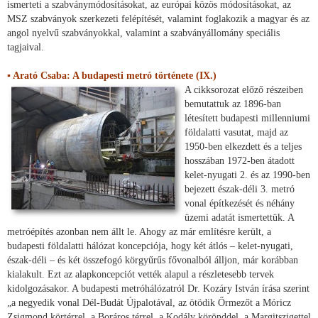
ismerteti a szabványmódosításokat, az európai közös módosításokat, az
MSZ szabványok szerkezeti felépítését, valamint foglakozik a magyar és az
angol nyelvű szabványokkal, valamint a szabványállomány speciális
tagjaival.
▪ Arató Csaba: A budapesti metró története (IX.)
A cikksorozat előző részeiben
bemutattuk az 1896-ban
létesített budapesti millenniumi
földalatti vasutat, majd az
1950-ben elkezdett és a teljes
hosszában 1972-ben átadott
kelet-nyugati 2. és az 1990-ben
bejezett észak-déli 3. metró
vonal építkezését és néhány
üzemi adatát ismertettük. A
metróépítés azonban nem állt le. Ahogy az már említésre került, a
budapesti földalatti hálózat koncepciója, hogy két átlós – kelet-nyugati,
észak-déli – és két összefogó körgyűrűs fővonalból álljon, már korábban
kialakult. Ezt az alapkoncepciót vették alapul a részletesebb tervek
kidolgozásakor. A budapesti metróhálózatról Dr. Kozáry István írása szerint
„a negyedik vonal Dél-Budát Újpalotával, az ötödik Őrmezőt a Móricz
Zsigmond körtérrel, a Boráros térrel, a Kodály körönddel, a Margitszigettel