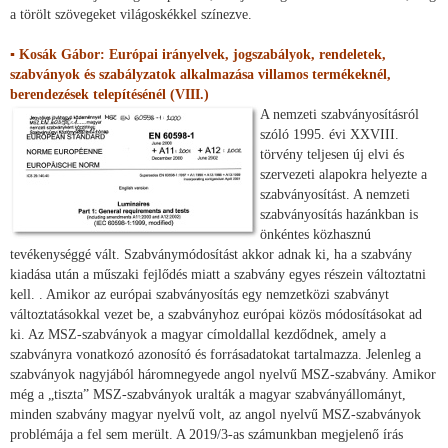
a törölt szövegeket világoskékkel színezve.
▪ Kosák Gábor: Európai irányelvek, jogszabályok, rendeletek,
szabványok és szabályzatok alkalmazása villamos termékeknél,
berendezések telepítésénél (VIII.)
A nemzeti szabványosításról
szóló 1995. évi XXVIII.
törvény teljesen új elvi és
szervezeti alapokra helyezte a
szabványosítást. A nemzeti
szabványosítás hazánkban is
önkéntes közhasznú
tevékenységgé vált. Szabványmódosítást akkor adnak ki, ha a szabvány
kiadása után a műszaki fejlődés miatt a szabvány egyes részein változtatni
kell. . Amikor az európai szabványosítás egy nemzetközi szabványt
változtatásokkal vezet be, a szabványhoz európai közös módosításokat ad
ki. Az MSZ-szabványok a magyar címoldallal kezdődnek, amely a
szabványra vonatkozó azonosító és forrásadatokat tartalmazza. Jelenleg a
szabványok nagyjából háromnegyede angol nyelvű MSZ-szabvány. Amikor
még a „tiszta” MSZ-szabványok uralták a magyar szabványállományt,
minden szabvány magyar nyelvű volt, az angol nyelvű MSZ-szabványok
problémája a fel sem merült. A 2019/3-as számunkban megjelenő írás